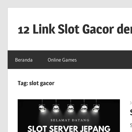
Skip
to
12 Link Slot Gacor de
content
wildlifepress.com
Beranda
Online Games
Tag:
slot gacor
J