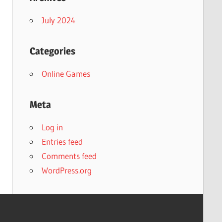
July 2024
Categories
Online Games
Meta
Log in
Entries feed
Comments feed
WordPress.org