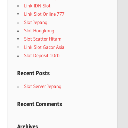
h
f
Link IDN Slot
o
Link Slot Online 777
r
Slot Jepang
:
Slot Hongkong
Slot Scatter Hitam
Link Slot Gacor Asia
Slot Deposit 10rb
Recent Posts
Slot Server Jepang
Recent Comments
Archives