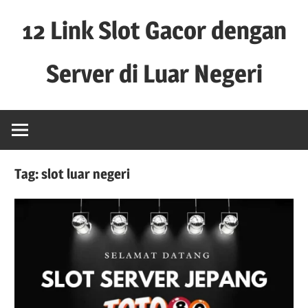
Skip
12 Link Slot Gacor dengan
to
content
Server di Luar Negeri
wildlifepress.com
Tag:
slot luar negeri