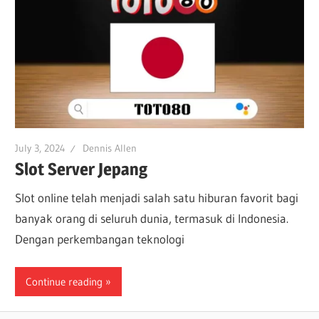
July 3, 2024
Dennis Allen
Slot Server Jepang
Slot online telah menjadi salah satu hiburan favorit bagi
banyak orang di seluruh dunia, termasuk di Indonesia.
Dengan perkembangan teknologi
Continue reading