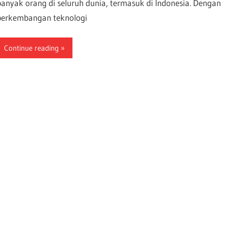
banyak orang di seluruh dunia, termasuk di Indonesia. Dengan
perkembangan teknologi
Continue reading